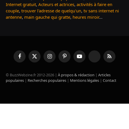
Internet gratuit
,
Acteurs et actrices
,
activités à faire en
couple
,
trouver l'adresse de quelqu'un
,
tv sans internet ni
antenne
,
main gauche qui gratte
,
heures miroir
...
Facebook
X
Instagram
Pinterest
YouTube
TikTok
RSS
(Twitter)
© BuzzWebzine.fr 2012-2026 |
À propos & rédaction
|
Articles
populaires
|
Recherches populaires
|
Mentions légales
|
Contact