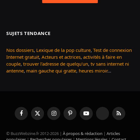
SUJETS TENDANCE
Nos dossiers
,
Lexique de la pop culture
,
Test de connexion
Internet gratuit
,
Acteurs et actrices
,
activités à faire en
couple
,
trouver l'adresse de quelqu'un
,
tv sans internet ni
antenne
,
main gauche qui gratte
,
heures miroir
...
Facebook
X
Instagram
Pinterest
YouTube
TikTok
RSS
(Twitter)
© BuzzWebzine.fr 2012-2026 |
À propos & rédaction
|
Articles
populaires
|
Recherches populaires
|
Mentions légales
|
Contact