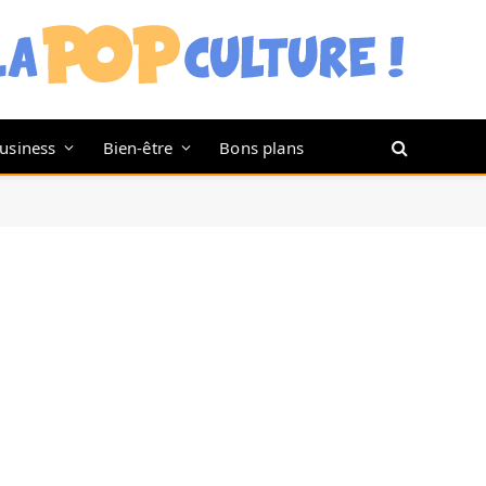
usiness
Bien-être
Bons plans