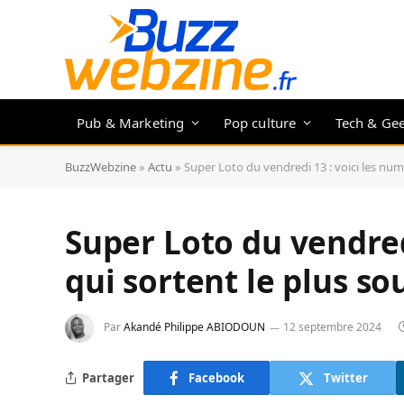
Pub & Marketing
Pop culture
Tech & Ge
BuzzWebzine
»
Actu
»
Super Loto du vendredi 13 : voici les num
Super Loto du vendred
qui sortent le plus s
Par
Akandé Philippe ABIODOUN
12 septembre 2024
Partager
Facebook
Twitter