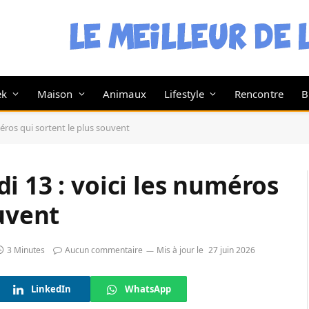
ek
Maison
Animaux
Lifestyle
Rencontre
B
éros qui sortent le plus souvent
i 13 : voici les numéros
ouvent
3 Minutes
Aucun commentaire
Mis à jour le
27 juin 2026
LinkedIn
WhatsApp