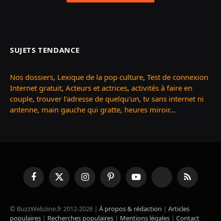
SUJETS TENDANCE
Nos dossiers
,
Lexique de la pop culture
,
Test de connexion
Internet gratuit
,
Acteurs et actrices
,
activités à faire en
couple
,
trouver l'adresse de quelqu'un
,
tv sans internet ni
antenne
,
main gauche qui gratte
,
heures miroir
...
Facebook
X
Instagram
Pinterest
YouTube
TikTok
RSS
(Twitter)
© BuzzWebzine.fr 2012-2026 |
À propos & rédaction
|
Articles
populaires
|
Recherches populaires
|
Mentions légales
|
Contact