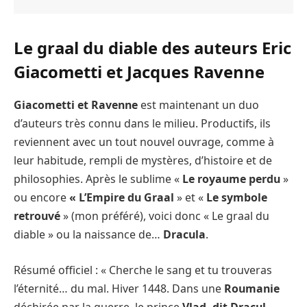
Le graal du diable des auteurs Eric
Giacometti et Jacques Ravenne
Giacometti et Ravenne
est maintenant un duo
d’auteurs très connu dans le milieu. Productifs, ils
reviennent avec un tout nouvel ouvrage, comme à
leur habitude, rempli de mystères, d’histoire et de
philosophies. Après le sublime «
Le royaume perdu
»
ou encore
« L’Empire du Graal
» et «
Le symbole
retrouvé
» (mon préféré), voici donc « Le graal du
diable » ou la naissance de…
Dracula
.
Résumé officiel : « Cherche le sang et tu trouveras
l’éternité… du mal. Hiver 1448. Dans une
Roumanie
déchirée par la guerre, le prince
Vlad, dit Dracul
,