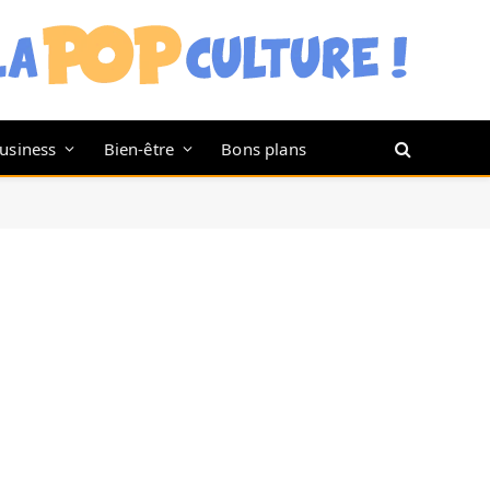
usiness
Bien-être
Bons plans