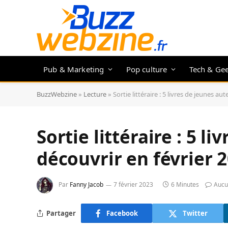
Pub & Marketing
Pop culture
Tech & Ge
BuzzWebzine
»
Lecture
»
Sortie littéraire : 5 livres de jeunes au
Sortie littéraire : 5 l
découvrir en février 
Par
Fanny Jacob
7 février 2023
6 Minutes
Aucu
Partager
Facebook
Twitter