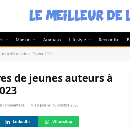
ek
Maison
Animaux
Lifestyle
Rencontre
B
teurs à découvrir en février 2023
ivres de jeunes auteurs à
2023
n commentaire
Mis à jour le
16 octobre 2023
LinkedIn
WhatsApp