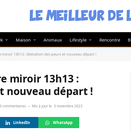
ek
Maison
Animaux
Lifestyle
Rencontre
B
re miroir 13h13 : libération des peurs et nouveau départ !
re miroir 13h13 :
et nouveau départ !
3 commentaires
Mis à jour le
3 novembre 2023
LinkedIn
WhatsApp