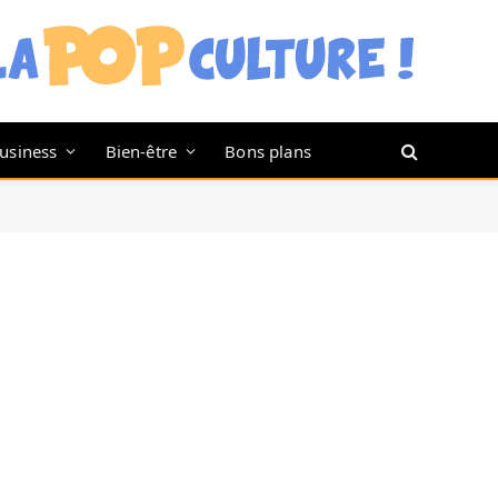
usiness
Bien-être
Bons plans