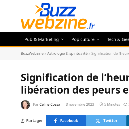
Pub & Marketing
Pop culture
Tech & Ge
BuzzWebzine
»
Astrologie & spiritualité
»
Signification de l’heu
Signification de l’heu
libération des peurs 
Par
Céline Cossa
3 novembre 2023
5 Minutes
Partager
Facebook
Twitter