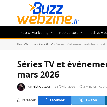
Pub & Marketing
Pop culture
Tech & Ge
BuzzWebzine
»
Ciné & TV
»
Séries TV et événements les plus a
Séries TV et événemen
mars 2026
Par
Nick Olaizola
28 février 2026
3 Minutes
Au
Partager
Facebook
Twitter