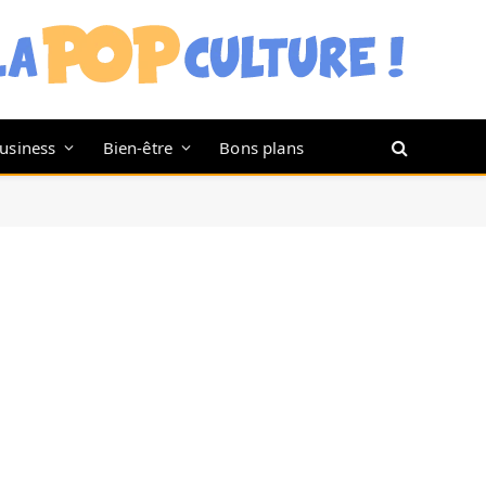
usiness
Bien-être
Bons plans