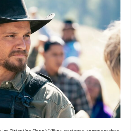
 les
“Attention Signals”
(likes, partages, commentaires