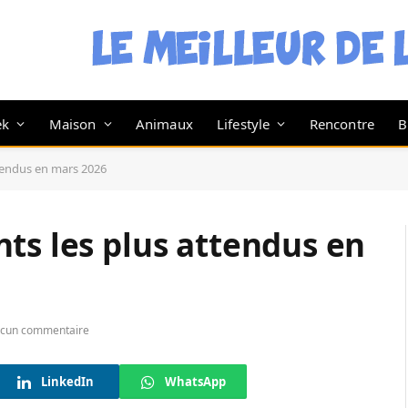
ek
Maison
Animaux
Lifestyle
Rencontre
B
ttendus en mars 2026
ts les plus attendus en
cun commentaire
LinkedIn
WhatsApp