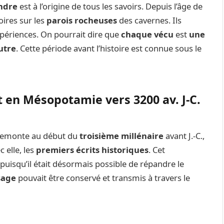
ndre
est à l’origine de tous les savoirs. Depuis l’âge de
oires sur les
parois rocheuses
des cavernes. Ils
xpériences. On pourrait dire que
chaque vécu
est
une
utre
. Cette période avant l’histoire est connue sous le
t en Mésopotamie vers 3200 av. J-C.
e remonte au début du
troisième millénaire
avant J.-C.,
c elle, les
premiers écrits historiques
. Cet
puisqu’il était désormais possible de répandre le
sage
pouvait être conservé et transmis à travers le