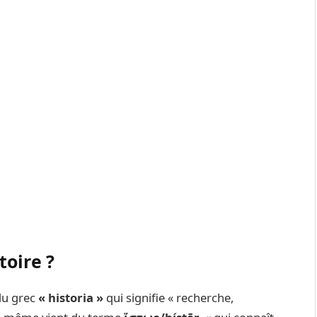
stoire ?
du grec
« historia »
qui signifie « recherche,