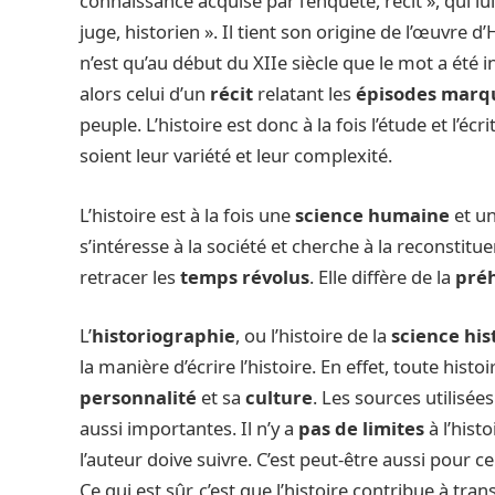
connaissance acquise par l’enquête, récit », qui 
juge, historien ». Il tient son origine de l’œuvre 
n’est qu’au début du XIIe siècle que le mot a été 
alors celui d’un
récit
relatant les
épisodes marq
peuple. L’histoire est donc à la fois l’étude et l’écr
soient leur variété et leur complexité.
L’histoire est à la fois une
science humaine
et u
s’intéresse à la société et cherche à la reconstituer.
retracer les
temps révolus
. Elle diffère de la
préh
L’
historiographie
, ou l’histoire de la
science his
la manière d’écrire l’histoire. En effet, toute histoi
personnalité
et sa
culture
. Les sources utilisée
aussi importantes. Il n’y a
pas de limites
à l’histo
l’auteur doive suivre. C’est peut-être aussi pour c
Ce qui est sûr, c’est que l’histoire contribue à tra