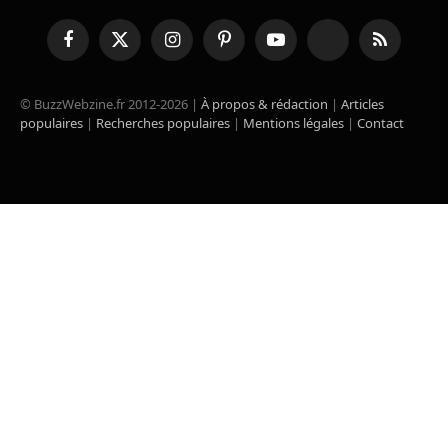
Facebook
X
Instagram
Pinterest
YouTube
TikTok
RSS
(Twitter)
© BuzzWebzine.fr 2012-2026 |
À propos & rédaction
|
Articles
populaires
|
Recherches populaires
|
Mentions légales
|
Contact