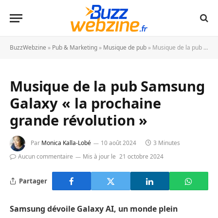
BuzzWebzine
»
Pub & Marketing
»
Musique de pub
»
Musique de la pub Samsung Galaxy « la prochaine grande révolution »
Musique de la pub Samsung
Galaxy « la prochaine
grande révolution »
Par
Monica Kalla-Lobé
10 août 2024
3 Minutes
Aucun commentaire
Mis à jour le
21 octobre 2024
Partager
Samsung dévoile Galaxy AI, un monde plein