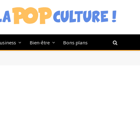
usiness
Bien-être
Bons plans