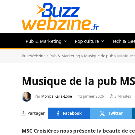
Pub & Marketing
Pop culture
Tech & Ge
BuzzWebzine
»
Pub & Marketing
»
Musique de pub
»
Musique d
Musique de la pub MS
Par
Monica Kalla-Lobé
12 janvier 2026
3 Minutes
Partager
Facebook
Twitter
MSC Croisières nous présente la beauté de ce q