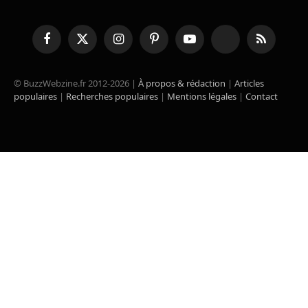
Facebook
X
Instagram
Pinterest
YouTube
TikTok
RSS
(Twitter)
© BuzzWebzine.fr 2012-2026 |
À propos & rédaction
|
Articles
populaires
|
Recherches populaires
|
Mentions légales
|
Contact