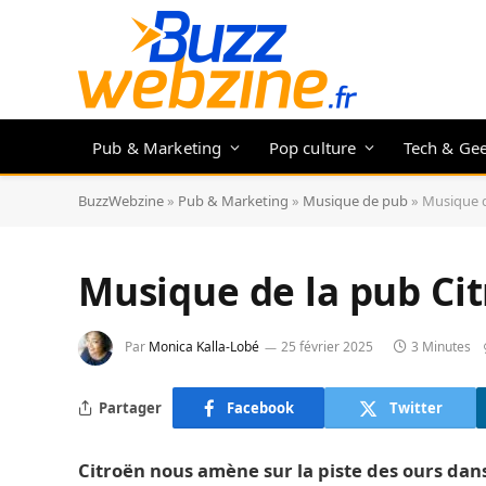
Pub & Marketing
Pop culture
Tech & Ge
BuzzWebzine
»
Pub & Marketing
»
Musique de pub
»
Musique d
Musique de la pub Cit
Par
Monica Kalla-Lobé
25 février 2025
3 Minutes
Partager
Facebook
Twitter
Citroën nous amène sur la piste des ours da