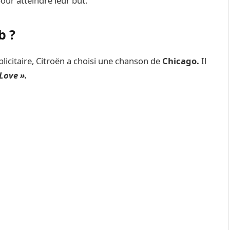
pour atteindre leur but.
b ?
icitaire, Citroën a choisi une chanson de
Chicago.
Il
Love ».