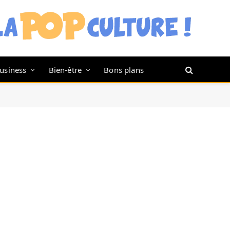
usiness
Bien-être
Bons plans