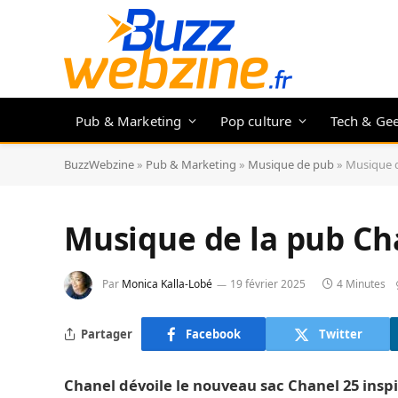
Pub & Marketing
Pop culture
Tech & Ge
BuzzWebzine
»
Pub & Marketing
»
Musique de pub
»
Musique d
Musique de la pub Ch
Par
Monica Kalla-Lobé
19 février 2025
4 Minutes
Partager
Facebook
Twitter
Chanel dévoile le nouveau sac Chanel 25 inspi