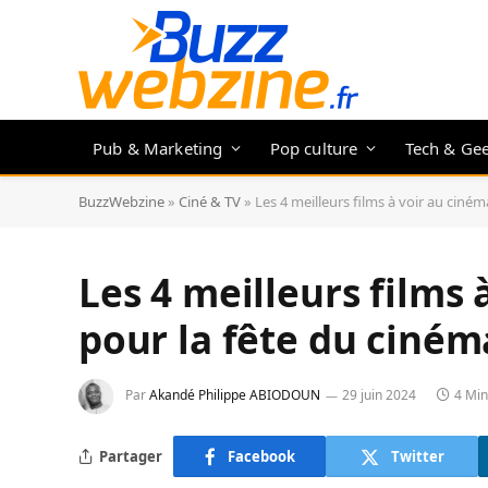
Pub & Marketing
Pop culture
Tech & Ge
BuzzWebzine
»
Ciné & TV
»
Les 4 meilleurs films à voir au ciné
Les 4 meilleurs films 
pour la fête du ciném
Par
Akandé Philippe ABIODOUN
29 juin 2024
4 Min
Partager
Facebook
Twitter