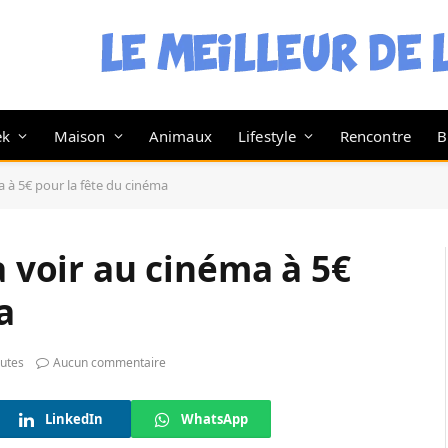
ek
Maison
Animaux
Lifestyle
Rencontre
B
ma à 5€ pour la fête du cinéma
à voir au cinéma à 5€
a
utes
Aucun commentaire
LinkedIn
WhatsApp