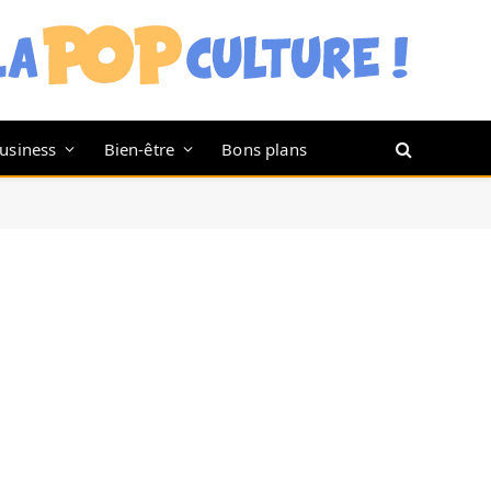
usiness
Bien-être
Bons plans