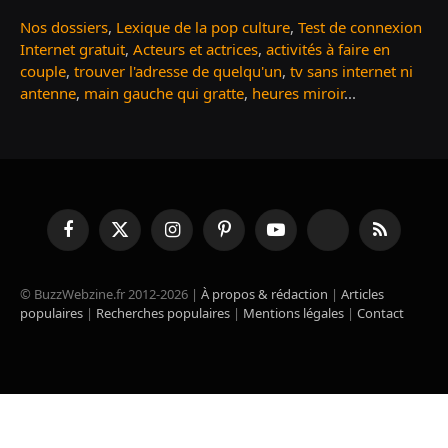
Nos dossiers
,
Lexique de la pop culture
,
Test de connexion
Internet gratuit
,
Acteurs et actrices
,
activités à faire en
couple
,
trouver l'adresse de quelqu'un
,
tv sans internet ni
antenne
,
main gauche qui gratte
,
heures miroir
...
Facebook
X
Instagram
Pinterest
YouTube
TikTok
RSS
(Twitter)
© BuzzWebzine.fr 2012-2026 |
À propos & rédaction
|
Articles
populaires
|
Recherches populaires
|
Mentions légales
|
Contact