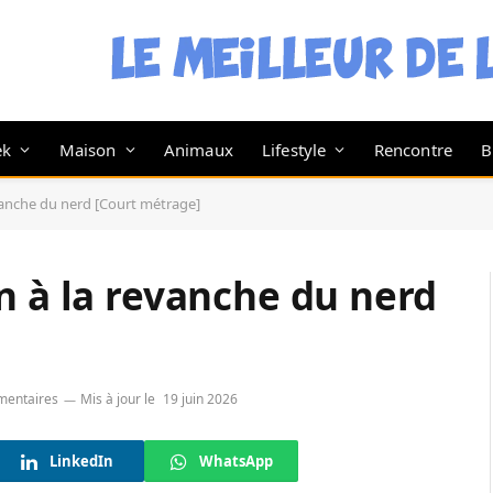
ek
Maison
Animaux
Lifestyle
Rencontre
B
vanche du nerd [Court métrage]
n à la revanche du nerd
mentaires
Mis à jour le
19 juin 2026
LinkedIn
WhatsApp