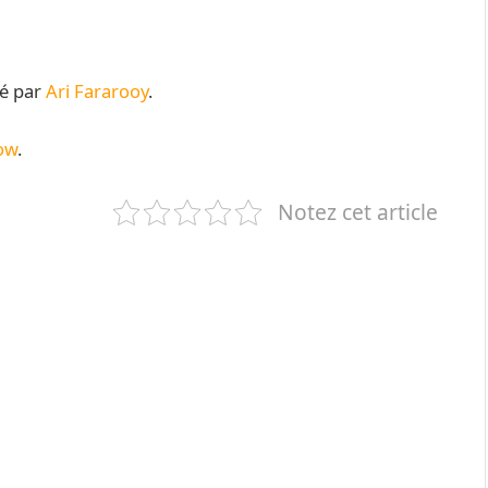
sé par
Ari Fararooy
.
ow
.
Notez cet article