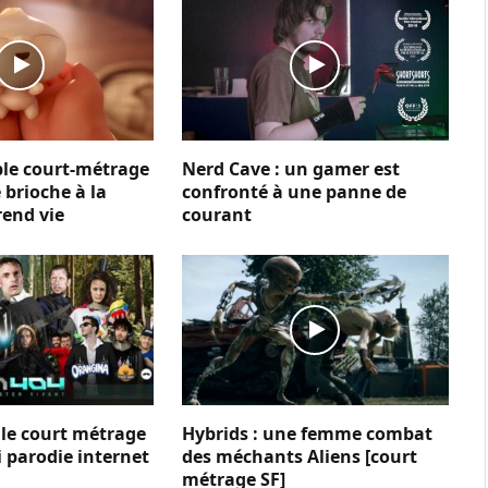
able court-métrage
Nerd Cave : un gamer est
 brioche à la
confronté à une panne de
rend vie
courant
 le court métrage
Hybrids : une femme combat
 parodie internet
des méchants Aliens [court
métrage SF]