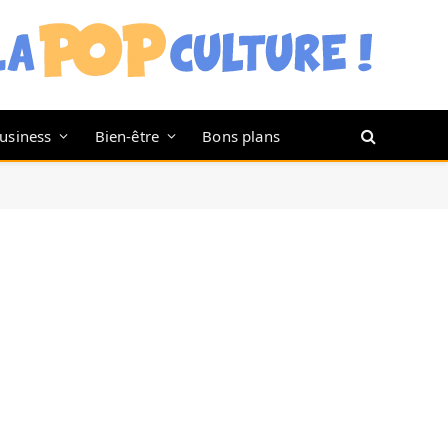
usiness
Bien-être
Bons plans