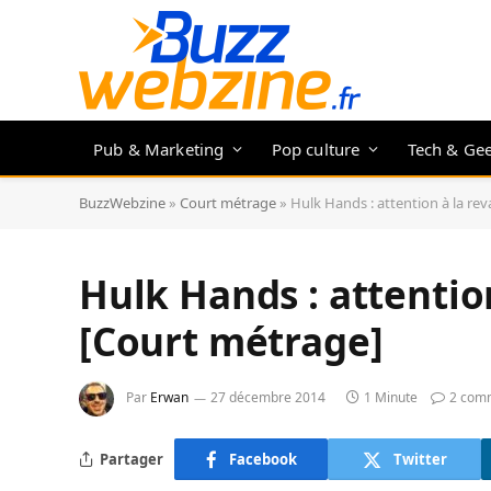
Pub & Marketing
Pop culture
Tech & Ge
BuzzWebzine
»
Court métrage
»
Hulk Hands : attention à la re
Hulk Hands : attentio
[Court métrage]
Par
Erwan
27 décembre 2014
1 Minute
2 com
Partager
Facebook
Twitter