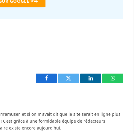
 SUR GOOGLE
⭐➡️
Facebook
Twitter
LinkedIn
WhatsAp
'amuser, et si on m'avait dit que le site serait en ligne plus
u ! C'est grâce à une formidable équipe de rédacteurs
re existe encore aujourd'hui.