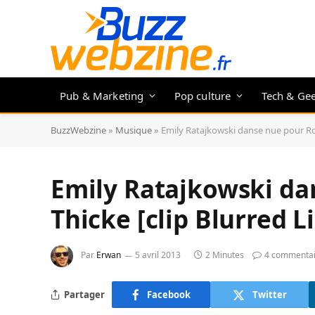
Pub & Marketing
Pop culture
Tech & Ge
BuzzWebzine
»
Musique
»
Emily Ratajkowski danse nue pour Ro
Emily Ratajkowski da
Thicke [clip Blurred 
Par
Erwan
5 avril 2013
2 Minutes
4 commentai
Partager
Facebook
Twitter