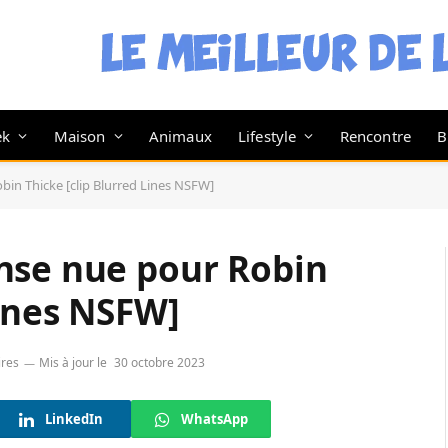
ek
Maison
Animaux
Lifestyle
Rencontre
B
bin Thicke [clip Blurred Lines NSFW]
nse nue pour Robin
Lines NSFW]
res
Mis à jour le
30 octobre 2023
LinkedIn
WhatsApp