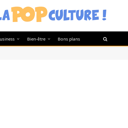
usiness
Bien-être
Bons plans