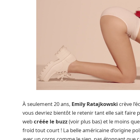
À seulement 20 ans,
Emily Ratajkowski
crève l’é
vous devriez bientôt le retenir tant elle sait faire p
web
créée le buzz
(voir plus bas) et le moins que 
froid tout court ! La belle américaine d’origine p
avec un corps comme le sien, pas étonnant que ç