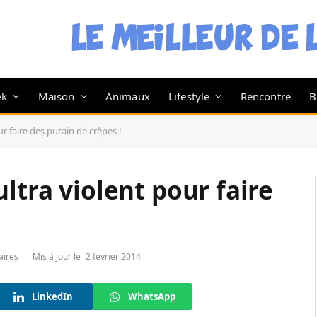
ek
Maison
Animaux
Lifestyle
Rencontre
B
r faire des putain de crêpes !
ltra violent pour faire
ires
Mis à jour le
2 février 2014
LinkedIn
WhatsApp