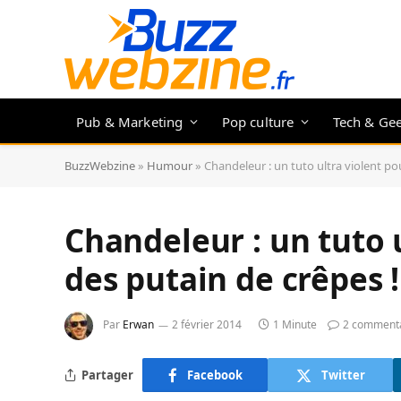
Pub & Marketing
Pop culture
Tech & Ge
BuzzWebzine
»
Humour
»
Chandeleur : un tuto ultra violent pou
Chandeleur : un tuto u
des putain de crêpes !
Par
Erwan
2 février 2014
1 Minute
2 commenta
Partager
Facebook
Twitter