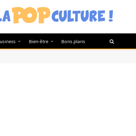
usiness
Bien-être
Bons plans