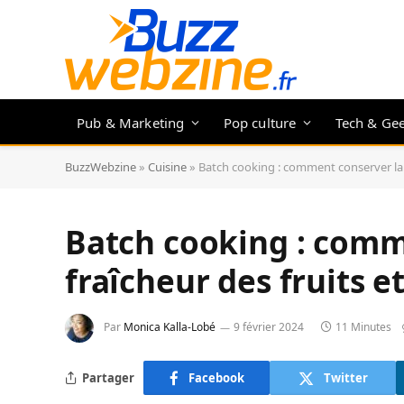
Pub & Marketing
Pop culture
Tech & Ge
BuzzWebzine
»
Cuisine
»
Batch cooking : comment conserver la f
Batch cooking : comm
fraîcheur des fruits e
Par
Monica Kalla-Lobé
9 février 2024
11 Minutes
Partager
Facebook
Twitter