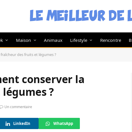
ek
Maison
Animaux
Lifestyle
Rencontre
B
raîcheur des fruits et légumes ?
ent conserver la
t légumes ?
Un commentaire
LinkedIn
WhatsApp