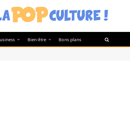
usiness
Bien-être
Bons plans