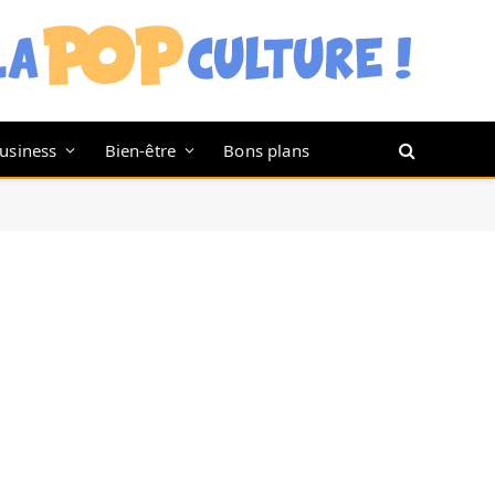
usiness
Bien-être
Bons plans