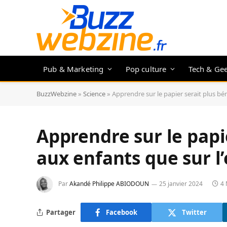
Pub & Marketing
Pop culture
Tech & Ge
BuzzWebzine
»
Science
»
Apprendre sur le papier serait plus bé
Apprendre sur le papi
aux enfants que sur l’
Par
Akandé Philippe ABIODOUN
25 janvier 2024
4 
Partager
Facebook
Twitter