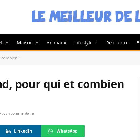
ek
Maison
Animaux
Lifestyle
Rencontre
B
t combien ?
nd, pour qui et combien
Aucun commentaire
LinkedIn
WhatsApp