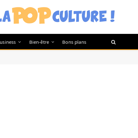
usiness
Bien-être
Bons plans