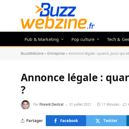
Pub & Marketing
Pop culture
Tech & Ge
BuzzWebzine
»
Entreprise
»
Annonce légale : quand, pour qui e
Annonce légale : qua
?
Par
Florent Destral
31 juillet 2021
11 Minutes
Partager
Facebook
Twitter