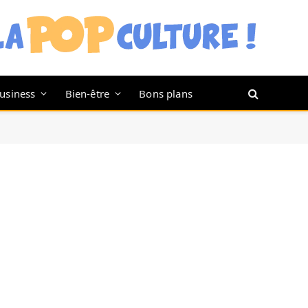
usiness
Bien-être
Bons plans