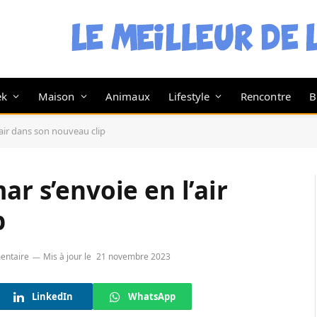
ek
Maison
Animaux
Lifestyle
Rencontre
B
’air dans son nouveau clip
ar s’envoie en l’air
p
entaire
Mis à jour le
21 novembre 2023
LinkedIn
WhatsApp