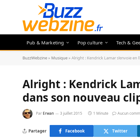
Pub & Marketing
Pop culture
Tech & Ge
BuzzWebzine
»
Musique
»
Alright : Kendrick Lamar s’envoie en l
Alright : Kendrick Lam
dans son nouveau cli
Par
Erwan
3 juillet 2015
1 Minute
Aucun comm
Partager
Facebook
Twitter