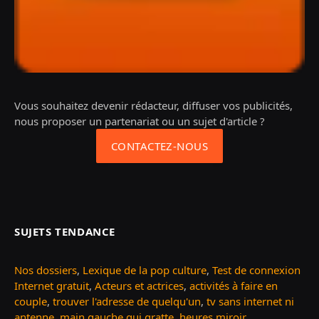
Vous souhaitez devenir rédacteur, diffuser vos publicités,
nous proposer un partenariat ou un sujet d'article ?
CONTACTEZ-NOUS
SUJETS TENDANCE
Nos dossiers
,
Lexique de la pop culture
,
Test de connexion
Internet gratuit
,
Acteurs et actrices
,
activités à faire en
couple
,
trouver l'adresse de quelqu'un
,
tv sans internet ni
antenne
,
main gauche qui gratte
,
heures miroir
...