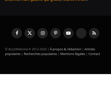
Facebook
X
Instagram
Pinterest
YouTube
TikTok
RSS
(Twitter)
© BuzzWebzine.fr 2012-2026 |
À propos & rédaction
|
Articles
populaires
|
Recherches populaires
|
Mentions légales
|
Contact