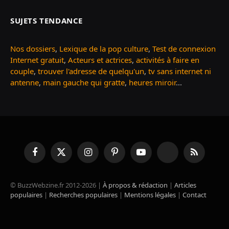
SUJETS TENDANCE
Nos dossiers
,
Lexique de la pop culture
,
Test de connexion
Internet gratuit
,
Acteurs et actrices
,
activités à faire en
couple
,
trouver l'adresse de quelqu'un
,
tv sans internet ni
antenne
,
main gauche qui gratte
,
heures miroir
...
Facebook
X
Instagram
Pinterest
YouTube
TikTok
RSS
(Twitter)
© BuzzWebzine.fr 2012-2026 |
À propos & rédaction
|
Articles
populaires
|
Recherches populaires
|
Mentions légales
|
Contact