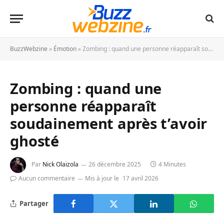
BuzzWebzine
»
Émotion
»
Zombing : quand une personne réapparaît soudainement après t’avoir ghosté
Zombing : quand une
personne réapparaît
soudainement après t’avoir
ghosté
Par
Nick Olaizola
26 décembre 2025
4 Minutes
Aucun commentaire
Mis à jour le
17 avril 2026
Partager