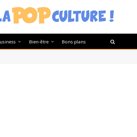
usiness
Bien-être
Bons plans