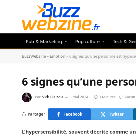
Pub & Marketing
Pop culture
Tech & Ge
BuzzWebzine
»
Émotion
»
6 signes qu’une personne est hypers
6 signes qu’une perso
Par
Nick Olaizola
3 mai 2024
3 Minutes
Aucun
Partager
Facebook
Twitter
L’hypersensibilité, souvent décrite comme une