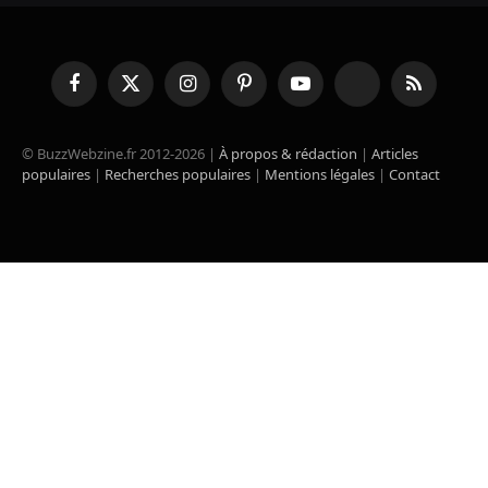
Facebook
X
Instagram
Pinterest
YouTube
TikTok
RSS
(Twitter)
© BuzzWebzine.fr 2012-2026 |
À propos & rédaction
|
Articles
populaires
|
Recherches populaires
|
Mentions légales
|
Contact