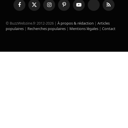
Facebook
X
Instagram
Pinterest
YouTube
TikTok
RSS
(Twitter)
© BuzzWebzine.fr 2012-2026 |
À propos & rédaction
|
Articles
populaires
|
Recherches populaires
|
Mentions légales
|
Contact