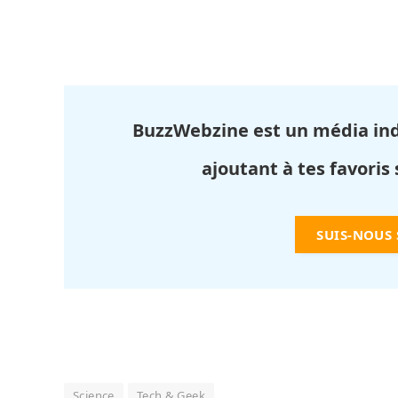
BuzzWebzine est un média in
ajoutant à tes favoris
SUIS-NOUS
Science
Tech & Geek