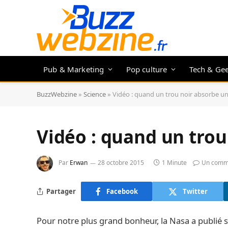
Pub & Marketing
Pop culture
Tech & Ge
BuzzWebzine
»
Science
»
Vidéo : quand un trou noir absorbe un
Vidéo : quand un trou
Par
Erwan
28 octobre 2015
1 Minute
Un comm
Partager
Facebook
Twitter
Pour notre plus grand bonheur, la Nasa a publié 