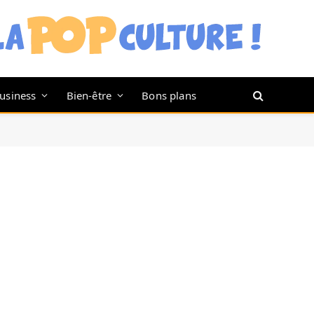
usiness
Bien-être
Bons plans