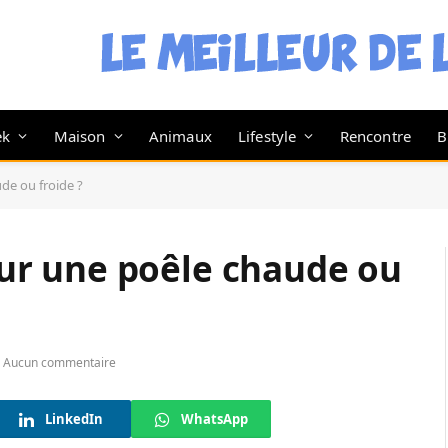
ek
Maison
Animaux
Lifestyle
Rencontre
B
ude ou froide ?
 sur une poêle chaude ou
Aucun commentaire
LinkedIn
WhatsApp