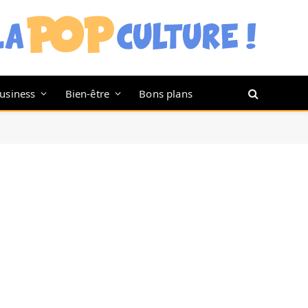
usiness
Bien-être
Bons plans