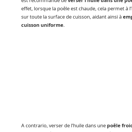
est recommandé de
verser l’huile dans une p
effet, lorsque la poêle est chaude, cela permet à l
sur toute la surface de cuisson, aidant ainsi à
emp
cuisson uniforme
.
A contrario, verser de l’huile dans une
poêle froi