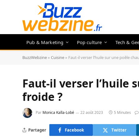
Pub & Marketing
Pop culture
Tech & Ge
BuzzWebzine
»
Cuisine
»
Faut-il verser l’huile sur une poêle cha
Faut-il verser l’huile
froide ?
Par
Monica Kalla-Lobé
22 août 2023
5 Minutes
Partager
Facebook
Twitter