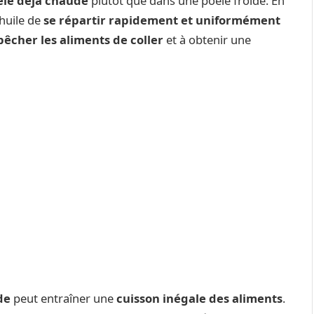
oêle déjà chaude
plutôt que dans une poêle froide. En
’huile de
se répartir rapidement et uniformément
êcher les aliments de coller
et à obtenir une
de
peut entraîner une
cuisson inégale des aliments
.