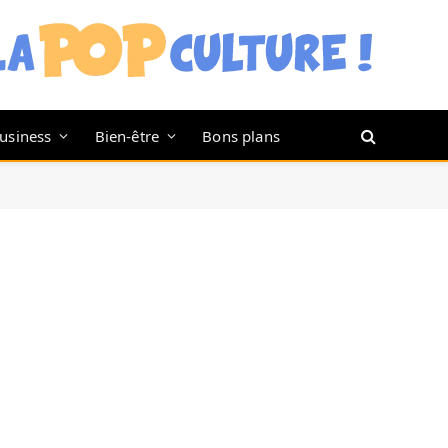
usiness
Bien-être
Bons plans