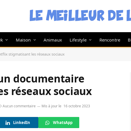
ek
Maison
Animaux
Lifestyle
Rencontre
B
flix stigmatisant les réseaux sociaux
 un documentaire
les réseaux sociaux
Aucun commentaire
Mis à jour le
16 octobre 2023
LinkedIn
WhatsApp