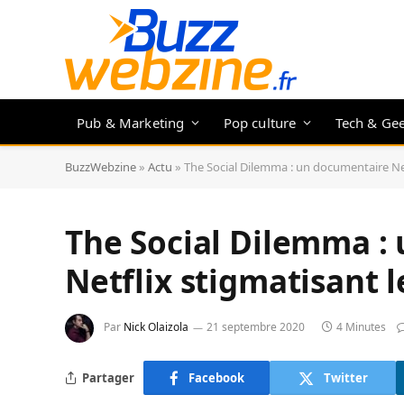
Pub & Marketing
Pop culture
Tech & Ge
BuzzWebzine
»
Actu
»
The Social Dilemma : un documentaire Net
The Social Dilemma :
Netflix stigmatisant 
Par
Nick Olaizola
21 septembre 2020
4 Minutes
Partager
Facebook
Twitter