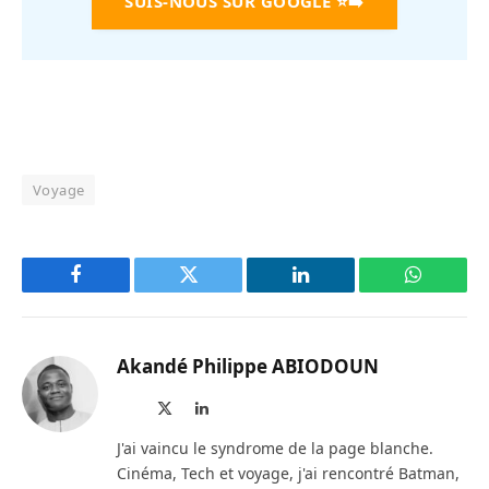
SUIS-NOUS SUR GOOGLE
⭐➡️
Voyage
Facebook
Twitter
LinkedIn
WhatsAp
Akandé Philippe ABIODOUN
Site
X
LinkedIn
web
(Twitter)
J'ai vaincu le syndrome de la page blanche.
Cinéma, Tech et voyage, j'ai rencontré Batman,