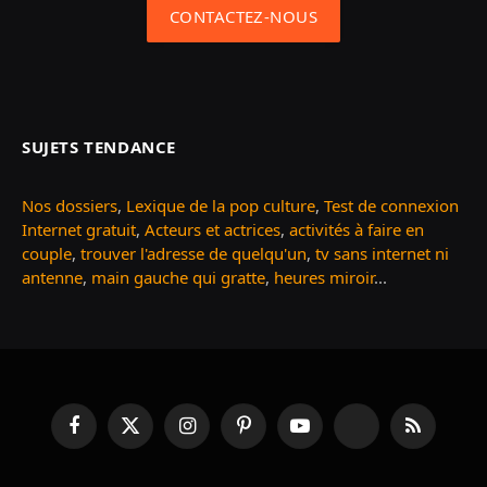
CONTACTEZ-NOUS
SUJETS TENDANCE
Nos dossiers
,
Lexique de la pop culture
,
Test de connexion
Internet gratuit
,
Acteurs et actrices
,
activités à faire en
couple
,
trouver l'adresse de quelqu'un
,
tv sans internet ni
antenne
,
main gauche qui gratte
,
heures miroir
...
Facebook
X
Instagram
Pinterest
YouTube
TikTok
RSS
(Twitter)