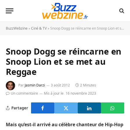
BuzzWebzine
»
Ciné & TV
»
Snoop Dogg se réincarne en Snoop Lion et se met au Reggae
Snoop Dogg se réincarne en
Snoop Lion et se met au
Reggae
Par
Jasmin Darzi
3 août 2012
2 Minutes
Un commentaire
Mis à jour le
16 novembre 2023
Partager
Mais qu’est-il arrivé au célèbre chanteur de Hip-Hop