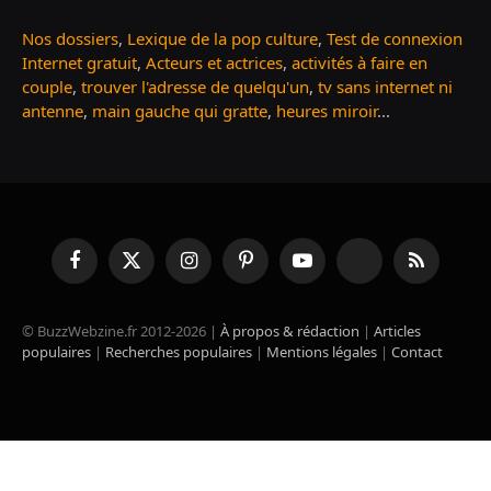
Nos dossiers
,
Lexique de la pop culture
,
Test de connexion
Internet gratuit
,
Acteurs et actrices
,
activités à faire en
couple
,
trouver l'adresse de quelqu'un
,
tv sans internet ni
antenne
,
main gauche qui gratte
,
heures miroir
...
Facebook
X
Instagram
Pinterest
YouTube
TikTok
RSS
(Twitter)
© BuzzWebzine.fr 2012-2026 |
À propos & rédaction
|
Articles
populaires
|
Recherches populaires
|
Mentions légales
|
Contact