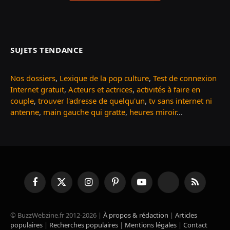
SUJETS TENDANCE
Nos dossiers
,
Lexique de la pop culture
,
Test de connexion
Internet gratuit
,
Acteurs et actrices
,
activités à faire en
couple
,
trouver l'adresse de quelqu'un
,
tv sans internet ni
antenne
,
main gauche qui gratte
,
heures miroir
...
Facebook
X
Instagram
Pinterest
YouTube
TikTok
RSS
(Twitter)
© BuzzWebzine.fr 2012-2026 |
À propos & rédaction
|
Articles
populaires
|
Recherches populaires
|
Mentions légales
|
Contact