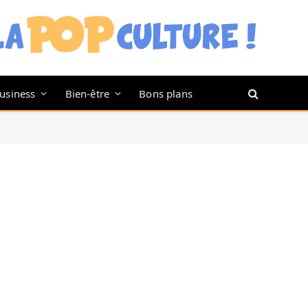
usiness
Bien-être
Bons plans