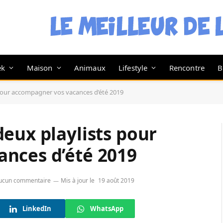
ek
Maison
Animaux
Lifestyle
Rencontre
B
pour accompagner vos vacances d’été 2019
eux playlists pour
nces d’été 2019
ucun commentaire
Mis à jour le
19 août 2019
LinkedIn
WhatsApp