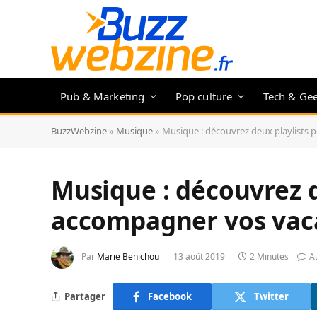
Pub & Marketing
Pop culture
Tech & Ge
BuzzWebzine
»
Musique
»
Musique : découvrez deux playlists 
Musique : découvrez d
accompagner vos vaca
Par
Marie Benichou
13 août 2019
2 Minutes
A
Partager
Facebook
Twitter