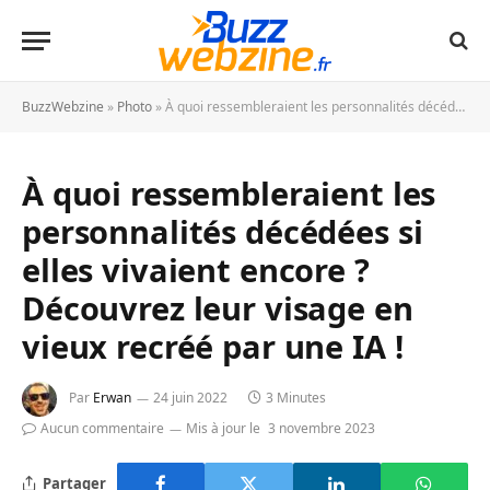
BuzzWebzine
»
Photo
»
À quoi ressembleraient les personnalités décédées si elles vivaient encore ? Découvrez leur visage en vieux recréé par une IA !
À quoi ressembleraient les
personnalités décédées si
elles vivaient encore ?
Découvrez leur visage en
vieux recréé par une IA !
Par
Erwan
24 juin 2022
3 Minutes
Aucun commentaire
Mis à jour le
3 novembre 2023
Partager