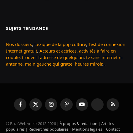
SUJETS TENDANCE
Nos dossiers
,
Lexique de la pop culture
,
Test de connexion
Internet gratuit
,
Acteurs et actrices
,
activités à faire en
couple
,
trouver l'adresse de quelqu'un
,
tv sans internet ni
antenne
,
main gauche qui gratte
,
heures miroir
...
Facebook
X
Instagram
Pinterest
YouTube
TikTok
RSS
(Twitter)
© BuzzWebzine.fr 2012-2026 |
À propos & rédaction
|
Articles
populaires
|
Recherches populaires
|
Mentions légales
|
Contact