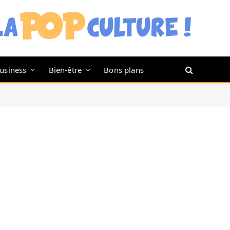
usiness
Bien-être
Bons plans