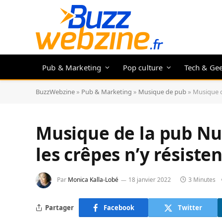
Pub & Marketing
Pop culture
Tech & Ge
BuzzWebzine
»
Pub & Marketing
»
Musique de pub
»
Musique de
Musique de la pub Nut
les crêpes n’y résisten
Par
Monica Kalla-Lobé
18 janvier 2022
3 Minutes
Partager
Facebook
Twitter