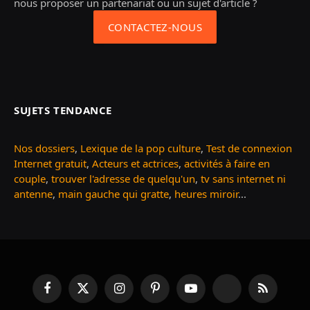
nous proposer un partenariat ou un sujet d'article ?
CONTACTEZ-NOUS
SUJETS TENDANCE
Nos dossiers
,
Lexique de la pop culture
,
Test de connexion
Internet gratuit
,
Acteurs et actrices
,
activités à faire en
couple
,
trouver l'adresse de quelqu'un
,
tv sans internet ni
antenne
,
main gauche qui gratte
,
heures miroir
...
Facebook
X
Instagram
Pinterest
YouTube
TikTok
RSS
(Twitter)