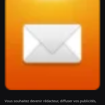
Vous souhaitez devenir rédacteur, diffuser vos publicités,