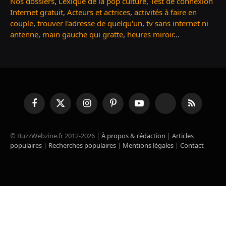
Nos dossiers
,
Lexique de la pop culture
,
Test de connexion
Internet gratuit
,
Acteurs et actrices
,
activités à faire en
couple
,
trouver l'adresse de quelqu'un
,
tv sans internet ni
antenne
,
main gauche qui gratte
,
heures miroir
...
Facebook
X
Instagram
Pinterest
YouTube
TikTok
RSS
(Twitter)
© BuzzWebzine.fr 2012-2026 |
À propos & rédaction
|
Articles
populaires
|
Recherches populaires
|
Mentions légales
|
Contact