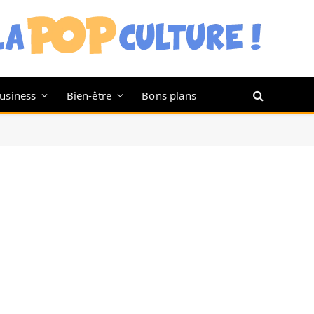
usiness
Bien-être
Bons plans