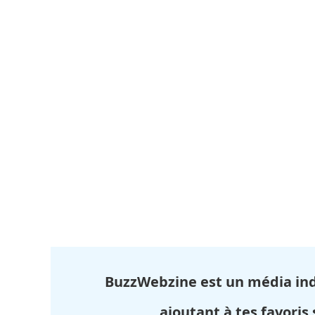
BuzzWebzine est un média in
ajoutant à tes favoris