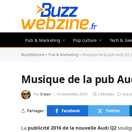
Pub & Marketing
Pop culture
Tech & Ge
BuzzWebzine
»
Pub & Marketing
»
Musique de la pub Audi Q2 
Musique de la pub Au
Par
Erwan
15 novembre 2016
2 Minutes
Aucu
Partager
Facebook
Twitter
La
publicité 2016 de la nouvelle Audi Q2
soulig