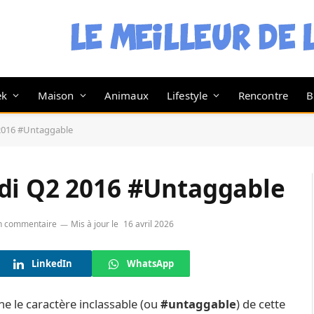
ek
Maison
Animaux
Lifestyle
Rencontre
B
2016 #Untaggable
di Q2 2016 #Untaggable
n commentaire
Mis à jour le
16 avril 2026
LinkedIn
WhatsApp
ne le caractère inclassable (ou
#untaggable
) de cette