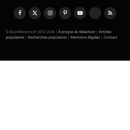
Facebook
X
Instagram
Pinterest
YouTube
TikTok
RSS
(Twitter)
© BuzzWebzine.fr 2012-2026 |
À propos & rédaction
|
Articles
populaires
|
Recherches populaires
|
Mentions légales
|
Contact