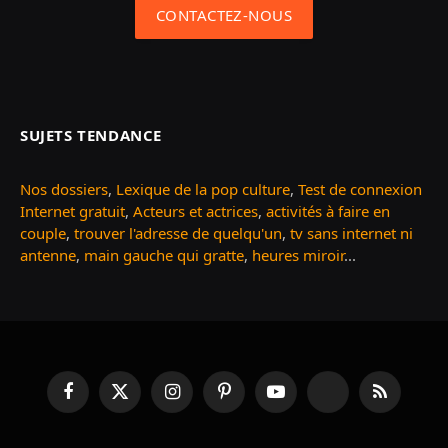
CONTACTEZ-NOUS
SUJETS TENDANCE
Nos dossiers
,
Lexique de la pop culture
,
Test de connexion
Internet gratuit
,
Acteurs et actrices
,
activités à faire en
couple
,
trouver l'adresse de quelqu'un
,
tv sans internet ni
antenne
,
main gauche qui gratte
,
heures miroir
...
Facebook
X
Instagram
Pinterest
YouTube
TikTok
RSS
(Twitter)