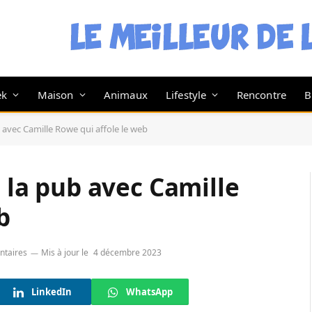
ek
Maison
Animaux
Lifestyle
Rencontre
B
b avec Camille Rowe qui affole le web
: la pub avec Camille
b
taires
Mis à jour le
4 décembre 2023
LinkedIn
WhatsApp