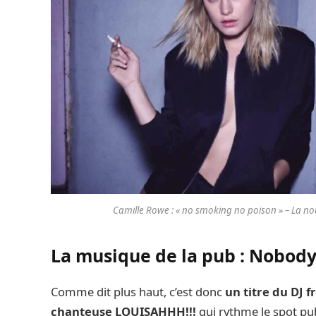
Camille Rowe : « no smoking no poison » – La nou
La musique de la pub : Nobody
Comme dit plus haut, c’est donc
un titre du DJ 
chanteuse LOUISAHHH!!!
qui rythme le spot pub