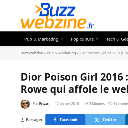
Pub & Marketing
Pop culture
Tech & Ge
BuzzWebzine
»
Pub & Marketing
»
Dior Poison Girl 2016 : la pu
Dior Poison Girl 2016 
Rowe qui affole le we
Par
Erwan
12 février 2016
5 Minutes
4 commen
Partager
Facebook
Twitter