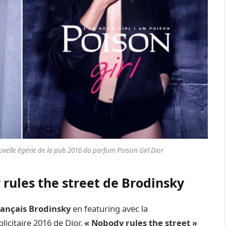
velle égérie de la pub 2016 du parfum Poison Girl Dior
 rules the street de Brodinsky
français Brodinsky
en featuring avec la
licitaire 2016 de Dior.
« Nobody rules the street »