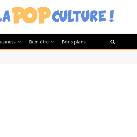
usiness
Bien-être
Bons plans