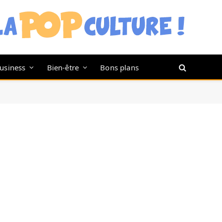
usiness
Bien-être
Bons plans