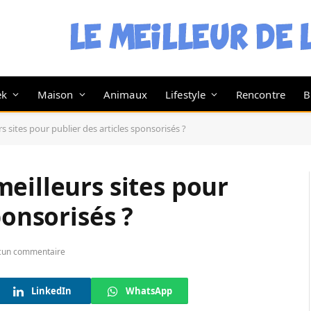
ek
Maison
Animaux
Lifestyle
Rencontre
B
 sites pour publier des articles sponsorisés ?
eilleurs sites pour
ponsorisés ?
cun commentaire
LinkedIn
WhatsApp