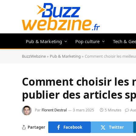
Pub & Marketing
Pop culture
Tech & Ge
BuzzWebzine
»
Pub & Marketing
»
Comment choisir les meilleurs
Comment choisir les m
publier des articles s
Par
Florent Destral
3 mars 2025
5 Minutes
Au
Partager
Facebook
Twitter