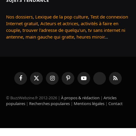
SUJETS TENDANCE
Nos dossiers
,
Lexique de la pop culture
,
Test de connexion
Internet gratuit
,
Acteurs et actrices
,
activités à faire en
couple
,
trouver l'adresse de quelqu'un
,
tv sans internet ni
antenne
,
main gauche qui gratte
,
heures miroir
...
Facebook
X
Instagram
Pinterest
YouTube
TikTok
RSS
(Twitter)
© BuzzWebzine.fr 2012-2026 |
À propos & rédaction
|
Articles
populaires
|
Recherches populaires
|
Mentions légales
|
Contact