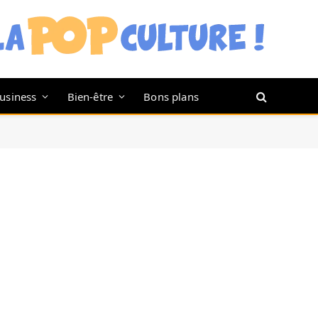
usiness
Bien-être
Bons plans