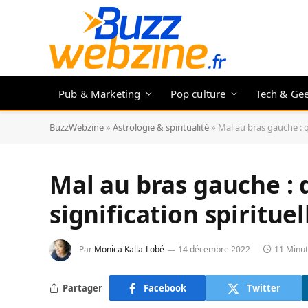
Pub & Marketing
Pop culture
Tech & Ge
BuzzWebzine
»
Astrologie & spiritualité
»
Mal au bras gauche : qu
Mal au bras gauche : q
signification spirituel
Par
Monica Kalla-Lobé
14 décembre 2022
11 Minu
Partager
Facebook
Twitter