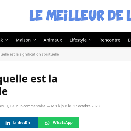
ek
Maison
Animaux
Lifestyle
Rencontre
B
elle est la signification spirituelle
uelle est la
le
tes
Aucun commentaire
Mis à jour le
17 octobre 2023
LinkedIn
WhatsApp