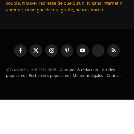
couple
,
trouver l'adresse de quelqu'un
,
tv sans internet ni
antenne
,
main gauche qui gratte
,
heures miroir
...
Facebook
X
Instagram
Pinterest
YouTube
TikTok
RSS
(Twitter)
© BuzzWebzine.fr 2012-2026 |
À propos & rédaction
|
Articles
populaires
|
Recherches populaires
|
Mentions légales
|
Contact