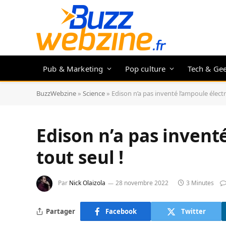
Pub & Marketing
Pop culture
Tech & Ge
BuzzWebzine
»
Science
»
Edison n’a pas inventé l’ampoule électr
Edison n’a pas invent
tout seul !
Par
Nick Olaizola
28 novembre 2022
3 Minutes
Partager
Facebook
Twitter