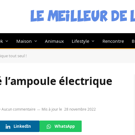
ek
Maison
Animaux
Lifestyle
Rencontre
B
ique tout seul !
é l’ampoule électrique
Aucun commentaire
Mis à jour le
28 novembre 2022
LinkedIn
WhatsApp