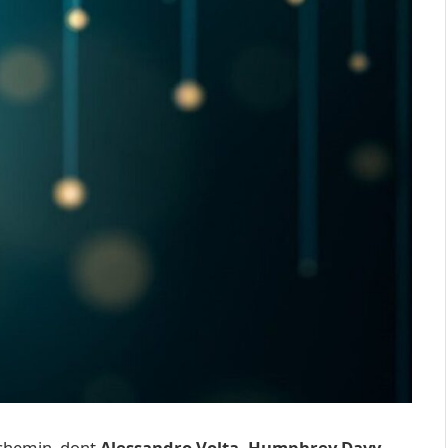
e chemin, dont
Alessandro Volta, Humphrey Davy,