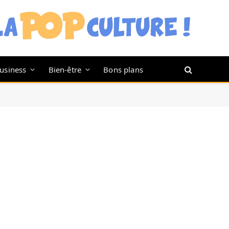
usiness
Bien-être
Bons plans